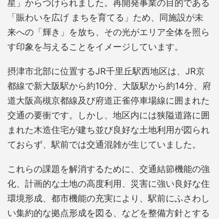
星」からつけられました。再開発事業の目的である
「賑わいを広げ まちを育てる」ため、同施設が未
来への「輝き」を放ち、その光がエリア全体を照ら
す印象を与えることをイメージしています。
摂津市北部に位置するJR千里丘駅西地区は、JR京
都線で新大阪駅から約10分、大阪駅から約14分、府
道大阪高槻京都線及び府道正雀停車場線に囲まれた
交通の要衝です。しかし、地区内には狭隘道路に囲
まれた木造住宅が建ち並び良好な土地利用が図られ
ておらず、駅前では交通混雑が生じていました。
これらの課題を解消するために、交通結節機能の強
化、計画的な土地の高度利用、災害に強い良好な住
環境形成、都市機能の充実により、駅前にふさわし
い集約的な拠点形成を図る、などを整備方針とする