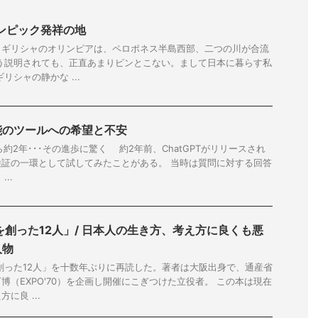
ンピック発祥の地
、ギリシャのオリンピアは、ペロポネス半島西部、二つの川が合流
う説明されても、正直あまりピンとこない。まして日本に暮らす私
リシャの静かな ...
能のツールへの希望と不安
から約2年･･･その進歩に驚く 約2年前、ChatGPTがリリースされ
証の一環として試してみたことがある。 当時は質問に対する回答
..
を創った12人」/ 日本人の生き方、考え方に良くも悪
人物
創った12人」を十数年ぶりに再読した。著者は大阪出身で、通産省
博（EXPO'70）を企画し開催にこぎつけた立役者。 この本は現在
に良 ...