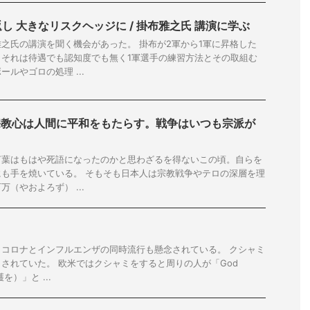
し 大きなリスクヘッジに / 掛布雅之氏 講演に学ぶ
之氏の講演を聞く機会があった。 掛布が2軍から1軍に昇格した
。それは待遇でも認知度でも無く1軍選手の練習方法とその取組む
ルやゴロの処理 ...
「宗教心は人間に平和をもたらす。戦争はいつも宗派が
言葉はもはや死語になったのかと思わざるを得ないこの頃。自らを
も手を焼いている。 そもそも日本人は宗教戦争やテロの深層を理
（やおよろず） ...
コロナとインフルエンザの同時流行も懸念されている。 クシャミ
されていた。 欧米ではクシャミをすると周りの人が「God
を）」と ...