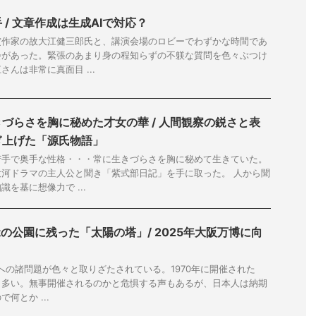
/ 文章作成は生成AIで対応？
賞作家の故大江健三郎氏と、講演会場のロビーでわずかな時間であ
会があった。緊張のあまり身の程知らずの不躾な質問を色々ぶつけ
んは非常に真面目 ...
づらさを胸に秘めた才女の華 / 人間観察の鋭さと表
ぎ上げた「源氏物語」
苦手で奥手な性格・・・常に生きづらさを胸に秘めて生きていた。
河ドラマの主人公と聞き「紫式部日記」を手に取った。 人から聞
を基に想像力で ...
緑の公園に残った「太陽の塔」/ 2025年大阪万博に向
催への諸問題が色々と取りざたされている。1970年に開催された
報道も多い。無事開催されるのかと危惧する声もあるが、日本人は納期
何とか ...