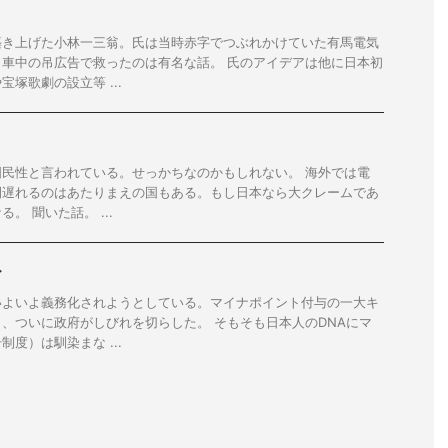
築き上げた小林一三翁。氏は当時赤字でつぶれかけていた有馬電気
車中の吊広告で救ったのは有名な話。 氏のアイデアは他に日本初
塚歌劇の設立等 ...
民性と言われている。せっかちなのかもしれない。 海外では電
間遅れるのはあたりまえの国もある。もし日本なら大クレームであ
。 聞いた話。 ...
ド
いよいよ義務化されようとしている。マイナポイント付与の一大キ
、ついに政府がしびれを切らした。 そもそも日本人のDNAにマ
度）は馴染まな ...