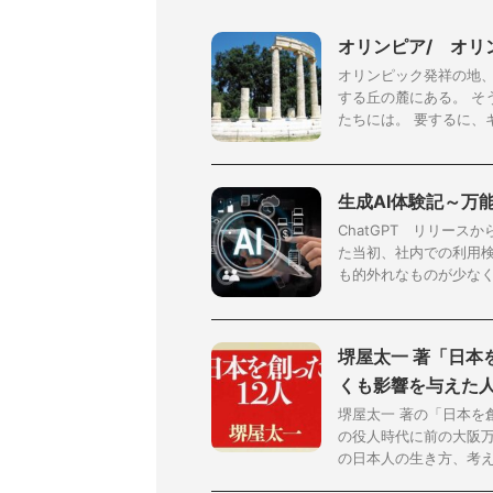
オリンピア/ オリ
オリンピック発祥の地
する丘の麓にある。 そ
たちには。 要するに、ギ
生成AI体験記～万
ChatGPT リリース
た当初、社内での利用検
も的外れなものが少なく .
堺屋太一 著「日本
くも影響を与えた
堺屋太一 著の「日本を
の役人時代に前の大阪万
の日本人の生き方、考え方