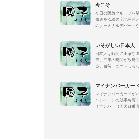
今こそ
今日の阪急グループを
鉄道を沿線の宅地開発と
のターミナルデパートや宝
いそがしい日本人
日本人は時間に正確な国
車、汽車の時間が数時
る。当然ニュースにもなる
マイナンバーカー
マイナンバーカードが
ャンペーンの効果も薄く
イナンバー（国民背番号制