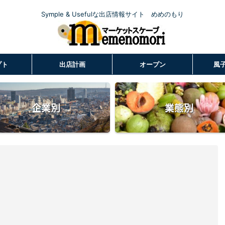
Symple & Usefulな出店情報サイト めめのもり
プト
出店計画
オープン
風
企業別
業態別