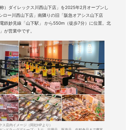
称）ダイレックス川西山下店」を2025年2月オープンし
スシロー川西山下店」南隣りの旧「阪急オアシス山下店
勢電鉄妙見線「山下駅」 から550m（徒歩7分）に位置。北
店」が営業中です。
クス店内イメージ（同社HPより）
「サンドラッググループ」入り。日用品、医薬品、生鮮食品まで豊富