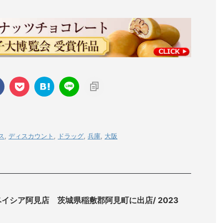
ス
,
ディスカウント
,
ドラッグ
,
兵庫
,
大阪
イシア阿見店 茨城県稲敷郡阿見町に出店/ 2023