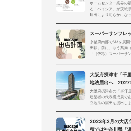
ホームセンター業界の
る「ベイシア」が茨城
届出により明らかになった
スーパーサンフレッ
京都府南部でSMを展
田駅」前に、ゆう薬局
「（仮称）スーパーサンフ
大阪府摂津市「千
地法届出へ 202
大阪府摂津市の「JR千
建築者の代表構成員で
立地法の届出を提出しまし
2023年2月の大
積では神奈川県「