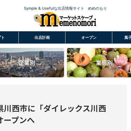
Symple & Usefulな出店情報サイト めめのもり
プト
出店計画
オープン
風
企業別
業態別
県川西市に「ダイレックス川西
月オープンへ