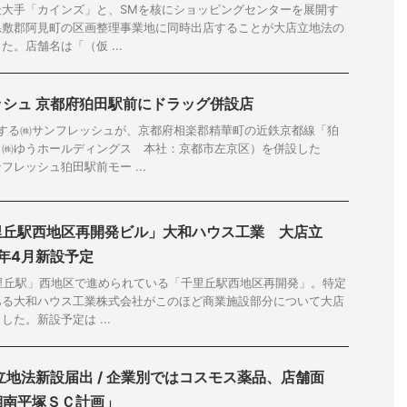
最大手「カインズ」と、SMを核にショッピングセンターを展開す
県敷郡阿見町の区画整理事業地に同時出店することが大店立地法の
。店舗名は「（仮 ...
シュ 京都府狛田駅前にドラッグ併設店
開する㈱サンフレッシュが、京都府相楽郡精華町の近鉄京都線「狛
（㈱ゆうホールディングス 本社：京都市左京区）を併設した
レッシュ狛田駅前モー ...
里丘駅西地区再開発ビル」大和ハウス工業 大店立
7年4月新設予定
里丘駅」西地区で進められている「千里丘駅西地区再開発」。特定
ある大和ハウス工業株式会社がこのほど商業施設部分について大店
た。新設予定は ...
店立地法新設届出 / 企業別ではコスモス薬品、店舗面
湘南平塚ＳＣ計画」