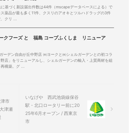
法に基づく新設届出件数は44件（mscapeデータベースによる）で
ス薬品が最も多く11件、クスリのアオキとツルハドラッグの3件
クリ ...
 ヨークフーズ と 福島 コープふくしま リニューア
 ザ・ガーデン自由が丘中野店 ㈱ヨークと㈱シェルガーデンとの初コラ
中野店」をリニューアルし、シェルガーデンの輸入・上質商材を組
構築。グ ...
いなげや 西武池袋線保谷
大津市
駅・北口ロータリー前に20
大津瀬
25年6月オープン / 西東京
設
市