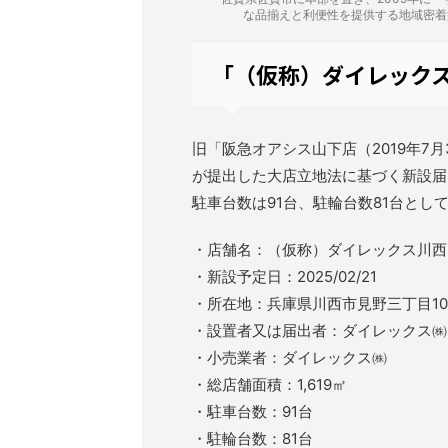
な品揃えと利便性を提供する地域密着
「（仮称）ダイレック
旧「阪急オアシス山下店（2019年7月
が提出した大店立地法に基づく新設届出
駐車台数は91台、駐輪台数81台と
・店舗名：（仮称）ダイレックス川西
・新設予定日：2025/02/21
・所在地：兵庫県川西市見野三丁目10
・設置者又は届出者：ダイレックス㈱
・小売業者：ダイレックス㈱
・総店舗面積：1,619㎡
・駐車台数：91台
・駐輪台数：81台