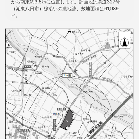
から南東約3.5㎞に位置します。計画地は県道327号
（湖東八日市）線沿いの農地跡、敷地面積は61,989
㎡。