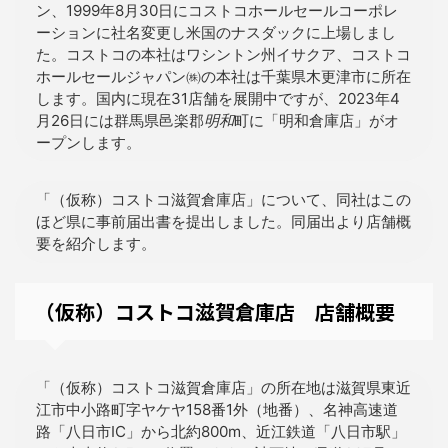
ン、1999年8月30日にコストコホールセールコーポレ
ーションに社名変更し米国のナスダックに上場しまし
た。コストコの本社はワシントン州イサクア、コストコ
ホールセールジャパン㈱の本社は千葉県木更津市に所在
します。国内に現在31店舗を展開中ですが、2023年4
月26日には群馬県邑楽郡
明和
町に「明和倉庫店」がオ
ープンします。
「（仮称）コストコ滋賀倉庫店」について、同社はこの
ほど県に事前届出書を提出しました。同届出より店舗概
要を紹介します。
（仮称）コストコ滋賀倉庫店 店舗概要
「（仮称）コストコ滋賀倉庫店」の所在地は滋賀県東近
江市中小路町字ヤケヤ158番1外（地番）、名神高速道
路「八日市IC」から北約800m、近江鉄道「八日市駅」