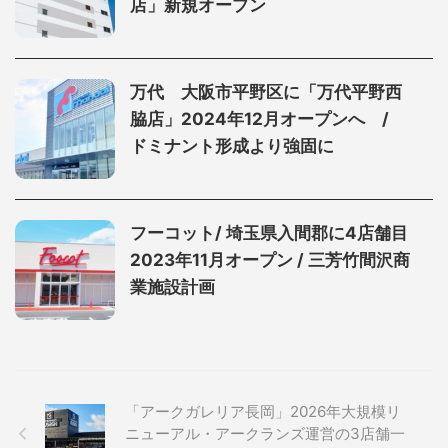
店」新規オープン
万代 大阪市平野区に「万代平野西
脇店」2024年12月オープンへ /
ドミナント形成より強固に
フーコット/ 埼玉県入間郡に4店舗目
2023年11月オープン / 三芳竹間沢商
業施設計画
「アークガレリア長岡」2026年大規模リ
ニューアル・アークランズ運営の3店舗一