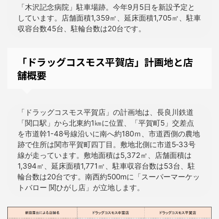
「木沢記念病院」駐車場跡。今年9月5日を新設予定と
しています。店舗面積1,359㎡、延床面積1,705㎡、駐車
収容台数45台、駐輪台数は20台です。
「ドラッグコスモス平賀店」計画地と店
舗概要
「ドラッグコスモス平賀店」の計画地は、長良川鉄道
「関口駅」から北東約1㎞に位置、「平賀町5」交差点
を市道幹1-48号線沿いに南へ約180ｍ、市道西側の農地
跡で住所は関市平賀町四丁目。敷地北側に市道5‐33号
線が走っています。敷地面積は5,372㎡、店舗面積は
1,394㎡、延床面積1,771㎡、駐車収容台数は53台、駐
輪台数は20台です。南西約500mに「スーパーマーケッ
トバロー 関ひがし店」が立地します。