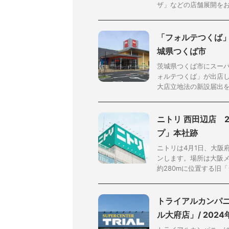
ザ」などの店舗展開をおこ
「フォルテつくば」
城県つくば市
茨城県つくば市にスー
ォルテつくば」が出店し
大店立地法の新設届出を提
ニトリ 西田辺店 2
プ」本社跡
ニトリは4月1日、大阪
ンします。場所は大阪メ
約280mに位置する旧「シ
トライアルカンパ
ル大府店」/ 202