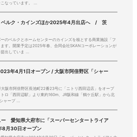
なっています。 ...
ベルク・カインズほか2025年4月出店へ / 茨
パーのベルクとホームセンターのカインズを核とする商業施設「フ
ます。開業予定は2025年春、合同会社SKANコーポレーションが
出していま ...
023年4月1日オープン / 大阪市阿倍野区「シャー
府大阪市阿倍野区長池町22番23号に「ニトリ西田辺店」をオープ
トロ「西田辺駅」より東約160m、JR阪和線「鶴ケ丘駅」から北
ャープ ...
ニー 愛知県大府市に「スーパーセンタートライア
4年8月30日オープン