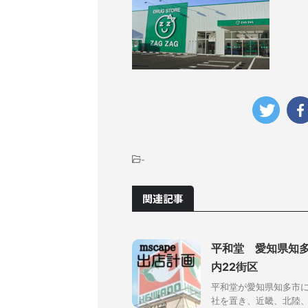
-
関連記事
平和堂 愛知県知多
内22街区
平和堂が愛知県知多市に
社を置き、近畿、北陸