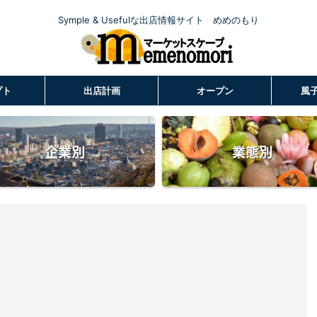
Symple & Usefulな出店情報サイト めめのもり
プト
出店計画
オープン
風
企業別
業態別