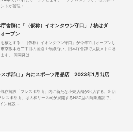
トが管理・ ...
庁舎跡に「（仮称）イオンタウン守口」 / 核はダ
1月オープン
を核とする「（仮称）イオンタウン守口」が今年11月オープンし
口市京阪本通二丁目の国道１号線沿い、旧本庁舎跡で大阪メトロ谷
す。 同開発は ...
スポ郡山」内にスポーツ用品店 2023年1月出店
の既存施設「フレスポ郡山」内に新たな小売店舗が出店する。出店
 「フレスポ郡山」は大和リース㈱が展開するNSC型の商業施設で、
ン施設 ...