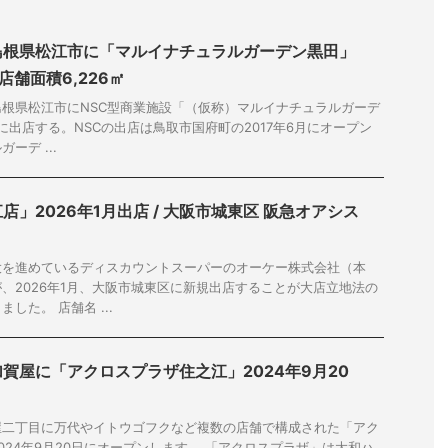
島根県松江市に「マルイナチュラルガーデン黒田」
 店舗面積6,226㎡
根県松江市にNSC型商業施設「（仮称）マルイナチュラルガーデ
月に出店する。NSCの出店は鳥取市国府町の2017年6月にオープン
ーデ ...
」2026年1月出店 / 大阪市城東区 阪急オアシス
大を進めているディスカウントスーパーのオーケー株式会社（本
、2026年1月、大阪市城東区に新規出店することが大店立地法の
した。 店舗名 ...
賀屋に「アクロスプラザ住之江」2024年9月20
屋二丁目に万代やイトウゴフクなど複数の店舗で構成された「アク
024年9月20日にオープンします。 「アクロスプラザ」は大和ハ