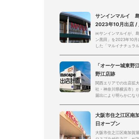
サンインマルイ 
2023年10月出店 /
㈱サンインマルイが、島
ン黒田」を2023年10
した「マルイナチュラルガ
「オーケー城東野江店
野江店跡
関西エリアでの出店拡
社・神奈川県横浜市）が
届出により明らかになりま
大阪市住之江区南加
日オープン
大阪市住之江区南加賀
ロスプラザ住之江」が2