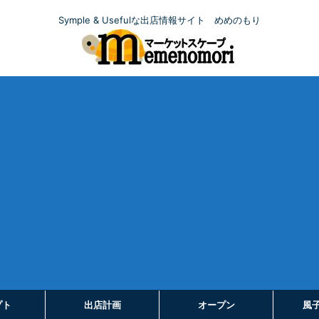
Symple & Usefulな出店情報サイト めめのもり
プト
出店計画
オープン
風