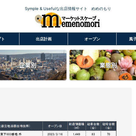
Symple & Usefulな出店情報サイト めめのもり
プト
出店計画
オープン
風
企業別
業態別