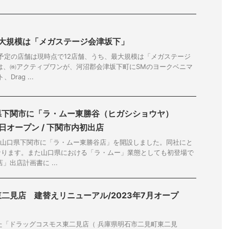
最大規模は「メガステージ会津坂下」
設予定の店舗は現時点で12店舗、うち、最大規模は「メガステージ
は、㈱アクティブワンが、河沼郡会津坂下町にSMのヨークベニマ
rag ...
県下関市に「ラ・ムー東勝谷（ヒガシショウヤ）
0日オープン / 下関市内初出店
、山口県下関市に「ラ・ムー東勝谷店」を開設しました。同社にと
なります。また山口県における「ラ・ムー」業態としても初登場で
」出店計画書に ...
二見店 建替えリニューアル/2023年7月オープ
た「ドラッグコスモス東二見店（ 兵庫県明石市二見町東二見