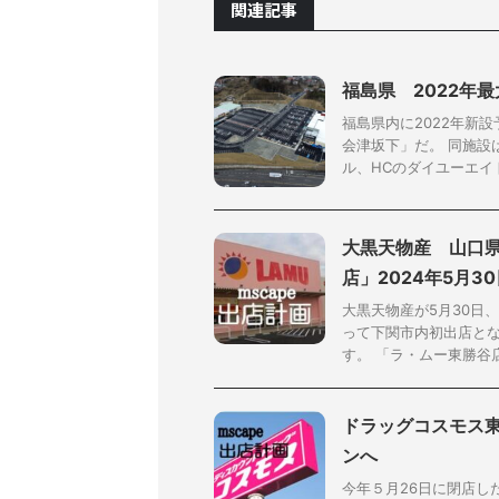
関連記事
福島県 2022年
福島県内に2022年新
会津坂下」だ。 同施設
ル、HCのダイユーエイト、D
大黒天物産 山口
店」2024年5月3
大黒天物産が5月30日
って下関市内初出店と
す。 「ラ・ムー東勝谷店
ドラッグコスモス東
ンへ
今年５月26日に閉店し