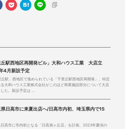
里丘駅西地区再開発ビル」大和ハウス工業 大店立
7年4月新設予定
里丘駅」西地区で進められている「千里丘駅西地区再開発」。特定
ある大和ハウス工業株式会社がこのほど商業施設部分について大店
た。新設予定は ...
県日高市に来夏出店へ/日高市内初、埼玉県内で15
日高市に市内初となる「日高旭ヶ丘店」を計画、2023年夏頃の