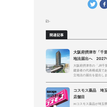
-
関連記事
大阪府摂津市「千
地法届出へ 202
大阪府摂津市の「JR千
建築者の代表構成員で
立地法の届出を提出しまし
コスモス薬品 埼玉
店舗目
㈱コスモス薬品が埼玉県