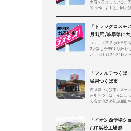
出店を目指している。同
設届出によると、同店は埼玉
「ドラッグコスモス
月出店 /岐阜県に
コスモス薬品は岐阜県
2店舗を今年9月頃出店
た。 同社は2月25日オー
「フォルテつくば」
城県つくば市
茨城県つくば市にスー
ォルテつくば」が出店し
大店立地法の新設届出を提
「イオン西伊場ショ
/ JT浜松工場跡