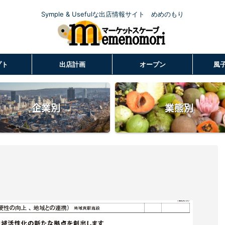
Symple & Usefulな出店情報サイト めめのもり
プト
出店計画
オープン
風
企業別
業態別