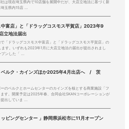
社は現在埼玉県内で10店舗を展開中だが、大店立地法に基づく新
県内15店 ...
中富店」と「ドラッグコスモス平賀店」2023年9
大店立地法届出
内で「ドラッグコスモス中富店」と「ドラッグコスモス平賀店」の
します。いずれも2023年1月に大店立地法の届出が提出されまし
プンした「 ...
ベルク・カインズほか2025年4月出店へ / 茨
パーのベルクとホームセンターのカインズを核とする商業施設「フ
ます。開業予定は2025年春、合同会社SKANコーポレーションが
出していま ...
ッピングセンター 」静岡県浜松市に11月オープン