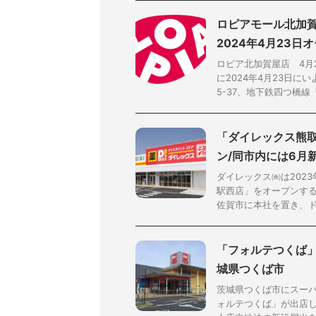
ロピアモール北加賀
2024年4月23日
ロピア北加賀屋店 4月
に2024年4月23日
5-37、地下鉄四つ橋線「北
「ダイレックス熊取
ン/同市内には6月
ダイレックス㈱は202
駅西店」をオープンする
佐賀市に本社を置き、ドラ
「フォルテつくば」
城県つくば市
茨城県つくば市にスー
ォルテつくば」が出店し