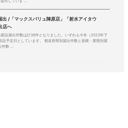
出していま ...
設届出 /「マックスバリュ陣原店」「射水アイタウ
出店へ
法新設届出件数は計39件となりました。いずれも今冬（2023年下
を新設予定日としています。 都道府県別届出件数と規模・業態別届
数 ...