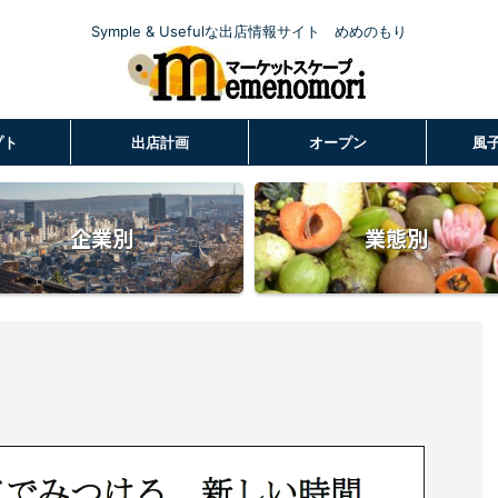
Symple & Usefulな出店情報サイト めめのもり
プト
出店計画
オープン
風
企業別
業態別