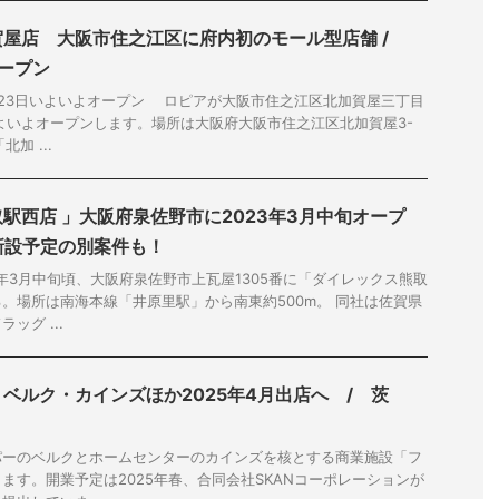
屋店 大阪市住之江区に府内初のモール型店舗 /
オープン
23日いよいよオープン ロピアが大阪市住之江区北加賀屋三丁目
にいよいよオープンします。場所は大阪府大阪市住之江区北加賀屋3-
加 ...
駅西店 」大阪府泉佐野市に2023年3月中旬オープ
新設予定の別案件も！
3年3月中旬頃、大阪府泉佐野市上瓦屋1305番に「ダイレックス熊取
。場所は南海本線「井原里駅」から南東約500m。 同社は佐賀県
ッグ ...
ベルク・カインズほか2025年4月出店へ / 茨
パーのベルクとホームセンターのカインズを核とする商業施設「フ
ます。開業予定は2025年春、合同会社SKANコーポレーションが