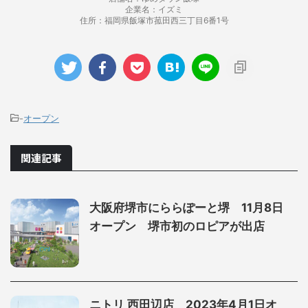
企業名：イズミ
住所：福岡県飯塚市菰田西三丁目6番1号
-
オープン
関連記事
大阪府堺市にららぽーと堺 11月8日
オープン 堺市初のロピアが出店
ニトリ 西田辺店 2023年4月1日オ