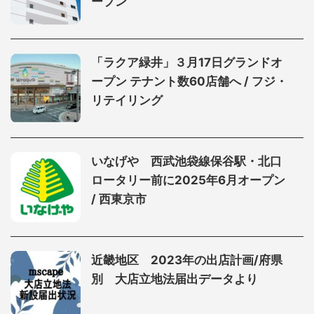
ープン
「ラクア緑井」３月17日グランドオ
ープン テナント数60店舗へ / フジ・
リテイリング
いなげや 西武池袋線保谷駅・北口
ロータリー前に2025年6月オープン
/ 西東京市
近畿地区 2023年の出店計画/府県
別 大店立地法届出データより