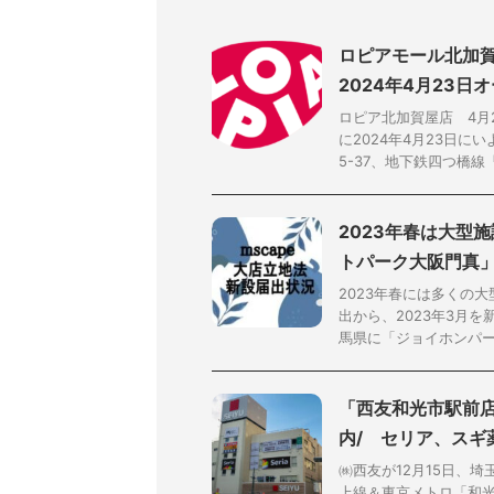
ロピアモール北加賀
2024年4月23日
ロピア北加賀屋店 4月
に2024年4月23日
5-37、地下鉄四つ橋線「北
2023年春は大型
トパーク大阪門真
2023年春には多くの
出から、2023年3月
馬県に「ジョイホンパーク
「⻄友和光市駅前店
内/ セリア、スギ
㈱西友が12月15日、
上線＆東京メトロ「和光