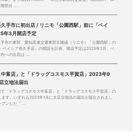
階部分 ...
久手市に初出店 / リニモ「公園西駅」前に「ベイ
25年3月開店予定
久手市の東部、愛知高速交通東部丘陵線（リニモ）「公園西駅」の
称）ベイシア長久手店」の開設を計画、開店予定は2025年3月、ベ
への出店は ...
中富店」と「ドラッグコスモス平賀店」2023年9
大店立地法届出
内で「ドラッグコスモス中富店」と「ドラッグコスモス平賀店」の
します。いずれも2023年1月に大店立地法の届出が提出されまし
プンした「 ...