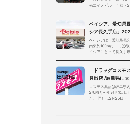
光エイノビル」 1 階・2 
ベイシア、愛知県長
シア長久手店」20
ベイシアは、愛知県長
南東約100mに「（仮
イシアにとって長久手市内
「ドラッグコスモス
月出店 /岐阜県に
コスモス薬品は岐阜県
2店舗を今年9月頃出店
た。 同社は2月25日オー