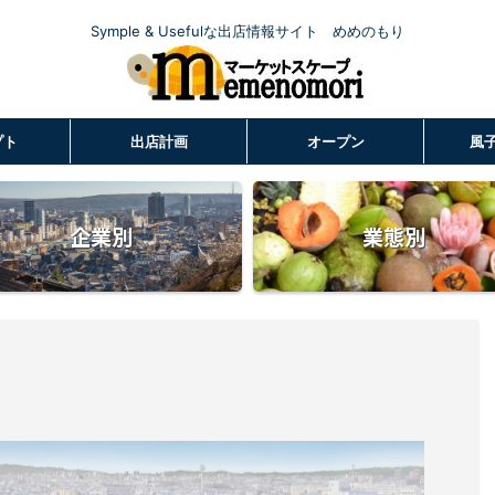
Symple & Usefulな出店情報サイト めめのもり
プト
出店計画
オープン
風
企業別
業態別