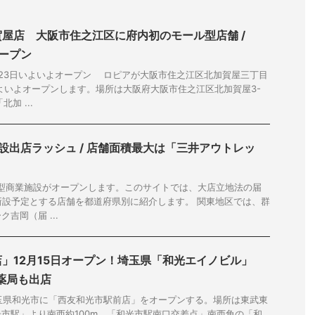
屋店 大阪市住之江区に府内初のモール型店舗 /
オープン
23日いよいよオープン ロピアが大阪市住之江区北加賀屋三丁目
にいよいよオープンします。場所は大阪府大阪市住之江区北加賀屋3-
加 ...
施設出店ラッシュ / 店舗面積最大は「三井アウトレッ
」
大型商業施設がオープンします。このサイトでは、大店立地法の届
を新設予定とする店舗を都道府県別に紹介します。 関東地区では、群
吉岡（届 ...
」12月15日オープン！埼玉県「和光エイノビル」
薬局も出店
埼玉県和光市に「⻄友和光市駅前店」をオープンする。場所は東武東
市駅」より南西約100m、「和光市駅南口交差点」南西角の「和