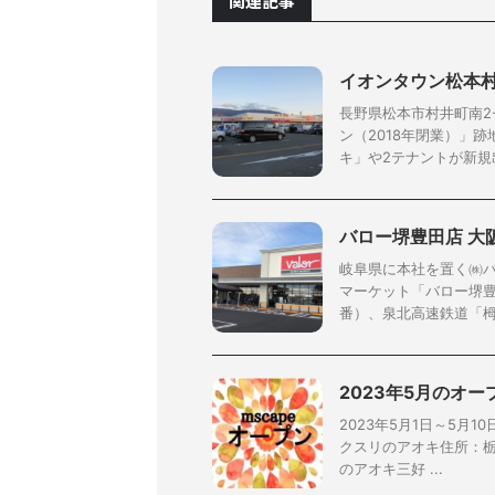
関連記事
イオンタウン松本
長野県松本市村井町南2
ン（2018年閉業）」
キ」や2テナントが新規出
バロー堺豊田店 大
岐阜県に本社を置く㈱
マーケット「バロー堺豊
番）、泉北高速鉄道「栂・
2023年5月のオ
2023年5月1日～5月1
クスリのアオキ住所：栃木
のアオキ三好 ...