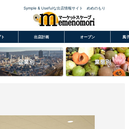
Symple & Usefulな出店情報サイト めめのもり
プト
出店計画
オープン
風
企業別
業態別