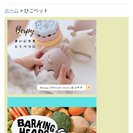
ホーム
»
ひごペット