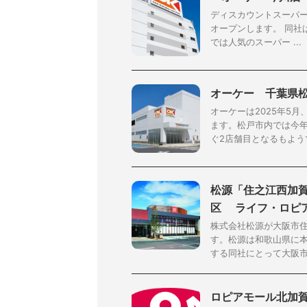
ディスカウントスーパー
オープンします。 同社は『
では人気のスーパー ...
オーケー 千葉県松
オーケーは2025年5
ます。松戸市内では今年
ぐ2店舗目となるもようです
松源「住之江西加賀
区 ライフ・ロピ
株式会社松源が大阪市住
す。松源は和歌山県に
する同社にとって大阪市内
ロピアモール北加賀