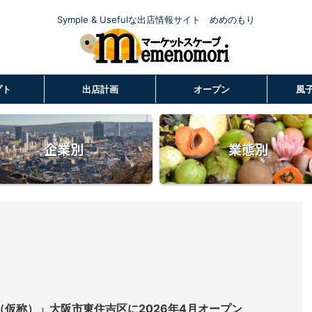
Symple & Usefulな出店情報サイト めめのもり
プト
出店計画
オープン
風
企業別
業態別
（仮称）」大阪市東住吉区に2026年4月オープン