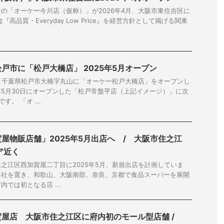
の「オーケー今川店（仮称）」が2026年4月、大阪市東住吉区に
高品質・Everyday Low Price』を経営方針として掲げる関東
戸市に「松戸大橋店」 2025年5月オープン
月、千葉県松戸市大橋字丸山に「オーケー松戸大橋店」をオープンし
5月30日にオープンした「松戸常盤平店（上記イメージ）」に次
。 「オ ...
屋物販店舗」2025年5月出店へ / 大阪市住之江
ア近く
之江区西加賀屋二丁目に2025年5月、新規出店を計画していま
本社を置き、和歌山、大阪南部、奈良、京都で食品スーパーを展開
では初となる店 ...
屋店 大阪市住之江区に府内初のモール型店舗 /