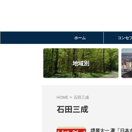
ホーム
コンセ
地域別
HOME
>
石田三成
石田三成
堺屋太一 著「日本