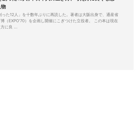
人物
創った12人」を十数年ぶりに再読した。著者は大阪出身で、通産省
博（EXPO'70）を企画し開催にこぎつけた立役者。 この本は現在
に良 ...