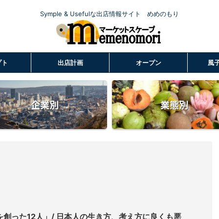
Symple & Usefulな出店情報サイト めめのもり
プト
出店計画
オープン
風
企業別
業態別
を創った12人」/ 日本人の生き方、考え方に良くも悪