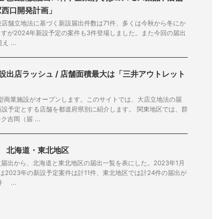
駅西口開発計画」
小売店舗立地法に基づく新設届出件数は71件、多くは今秋から冬にか
すが2024年新設予定の案件も3件登場しました。また今回の届出
 ...
施設出店ラッシュ / 店舗面積最大は「三井アウトレット
大型商業施設がオープンします。このサイトでは、大店立地法の届
を新設予定とする店舗を都道府県別に紹介します。 関東地区では、群
吉岡（届 ...
画 北海道・東北地区
届出から、北海道と東北地区の届出一覧を表にした。2023年1月
は2023年の新設予定案件は計11件、東北地区では計24件の届出が
 ...