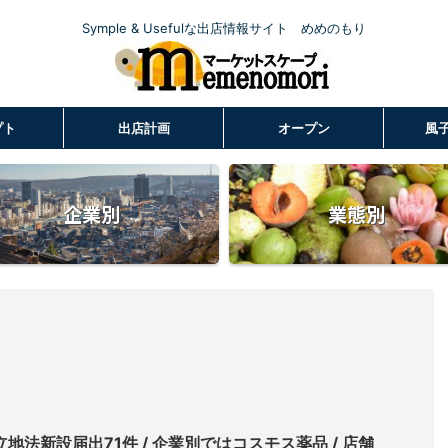
Symple & Usefulな出店情報サイト めめのもり
プト
出店計画
オープン
風
企業別
業態別
立地法新設届出71件 / 企業別ではコスモス薬品 / 店舗