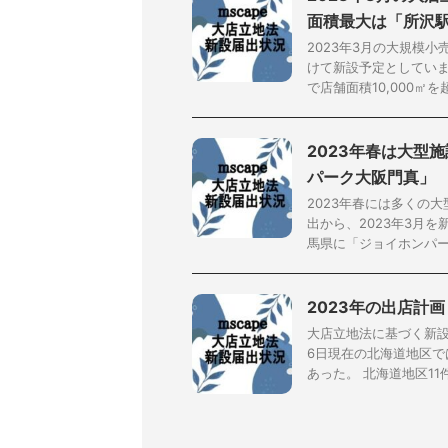
面積最大は「所沢
2023年3月の大規模
けて新設予定としていま
で店舗面積10,000㎡を超え
2023年春は大型
パーク大阪門真」
2023年春には多くの
出から、2023年3月
馬県に「ジョイホンパーク
2023年の出店計
大店立地法に基づく新設
6日現在の北海道地区で
あった。 北海道地区11件