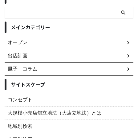
メインカテゴリー
オープン
出店計画
風子 コラム
サイトスケープ
コンセプト
大規模小売店舗立地法（大店立地法）とは
地域別検索