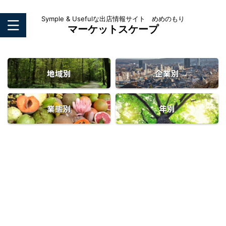
Symple & Usefulな出店情報サイト めめのもり
マーケットスケープ
地域別
企業別
業態別
年別