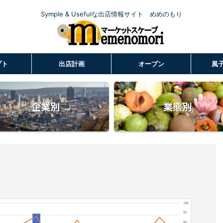
Symple & Usefulな出店情報サイト めめのもり
プト
出店計画
オープン
風
企業別
業態別