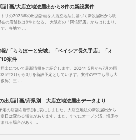
出店計画/大店立地法届出から8件の新設案件
トリの2023年の出店計画を大店立地法に基づく新設届出から眺
日現在の店舗数は8件となる。 大阪市の「阿倍野店」からはじまり、
、各地で ...
情報/「ららぽーと安城」「ベイシア長久手店」「オ
10案件
届出について最新情報をご紹介します。2024年5月から7月の届
2025年2月から3月を新設予定としています。案件の中でも最も大
称）三 ...
年の出店計画/府県別 大店立地法届出データより
店予定の店舗を府県別に表にしました。大店立地法の新設届出から
予定日は変わる場合があります。また、すでにオープン済、増床や
れる場合があり ...