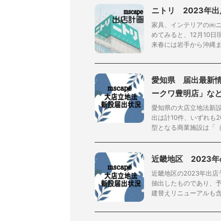
ニトリ 2023年
家具、インテリアの㈱ニ
めてみると、12月10
来春には岩手から沖縄まで
愛知県 届出最新
ークワ豊明店」など
愛知県の大店立地法新設
出は計10件、いずれも
型となる商業施設は「（仮
近畿地区 2023
近畿地区の2023年出
抽出したものであり、
建替えリニューアルも含ま