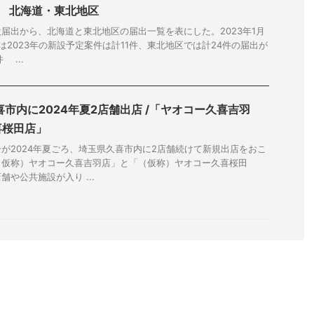
画 北海道・東北地区
届出から、北海道と東北地区の届出一覧を表にした。2023年1月
は2023年の新設予定案件は計11件、東北地区では計24件の届出が
 ...
喜市内に2024年夏2店舗出店 /「ヤオコー久喜吉羽
喜桜田店」
が2024年夏ごろ、埼玉県久喜市内に2店舗続けて新規出店をおこ
（仮称）ヤオコー久喜吉羽店」と「（仮称）ヤオコー久喜桜田
や公共施設が入り ...