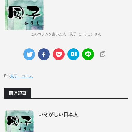
このコラムを書いた人 風子（ふうし）さん
-
風子 コラム
関連記事
いそがしい日本人