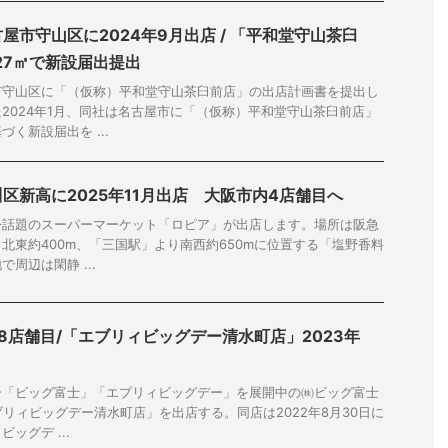
屋市守山区に2024年9月出店 / 「平和堂守山茶臼
27㎡で新設届出提出
市守山区に「（仮称）平和堂守山茶臼前店」の出店計画書を提出し
2024年1月、同社は名古屋市に「（仮称）平和堂守山茶臼前店」
く新設届出を ...
区新高に2025年11月出店 大阪市内4店舗目へ
今話題のスーパーマーケット「ロピア」が出店します。場所は阪急
北東約400m、「三国駅」より南西約650mに位置する「塩野香料
周辺は閑静 ...
8店舗目/「エブリィビッグデー清水町店」2023年
ー「ビッグ富士」「エブリィビッグデー」を展開中の㈱ビッグ富士
ブリィビッグデー清水町店」を出店する。同店は2022年8月30日に
ッグデ ...