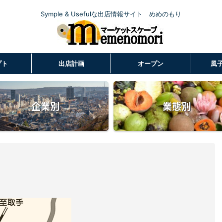
Symple & Usefulな出店情報サイト めめのもり
プト
出店計画
オープン
風
企業別
業態別