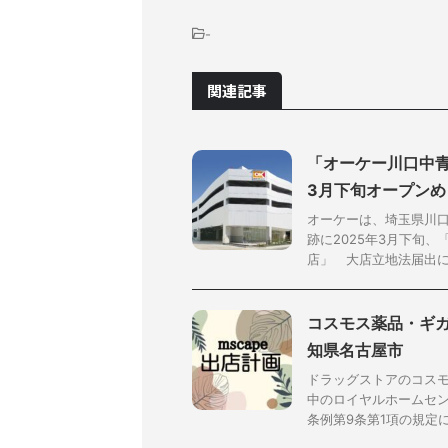
-
関連記事
「オーケー川口中青
3月下旬オープンめ
オーケーは、埼玉県川口
跡に2025年3月下旬
店」 大店立地法届出によ
コスモス薬品・ギガ
知県名古屋市
ドラッグストアのコス
中のロイヤルホームセ
条例第9条第1項の規定に