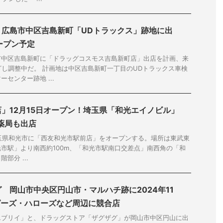
 広島市中区吉島新町「UDトラックス」跡地に出
オープン予定
市中区吉島新町に「ドラッグコスモス吉島新町店」出店を計画、来
ざし調整中だ。 計画地は中区吉島新町一丁目のUDトラックス車検
センター跡地 ...
」12月15日オープン！埼玉県「和光エイノビル」
薬局も出店
埼玉県和光市に「⻄友和光市駅前店」をオープンする。場所は東武東
市駅」より南西約100m、「和光市駅南口交差点」南西角の「和
階部分 ...
 岡山市中央区円山市・マルハチ跡に2024年11
ハピーズ・ハローズなど周辺に競合店
エブリイ」と、ドラッグストア「ザグザグ」が岡山市中区円山に出