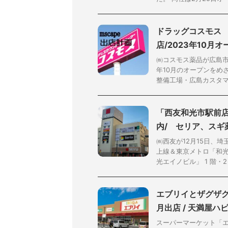
ドラッグコスモス
店/2023年10月
㈱コスモス薬品が広島
年10月のオープンをめ
整備工場・広島カスタマー
「⻄友和光市駅前店
内/ セリア、スギ
㈱西友が12月15日、
上線＆東京メトロ「和光
光エイノビル」 1 階・2 
エブリイとザグザグ
月出店 / 天満屋
スーパーマーケット「