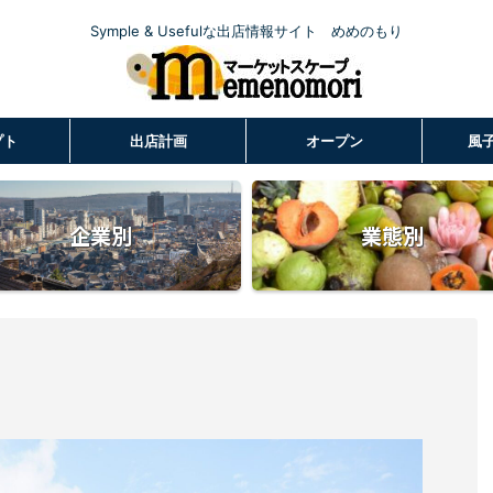
Symple & Usefulな出店情報サイト めめのもり
プト
出店計画
オープン
風
企業別
業態別