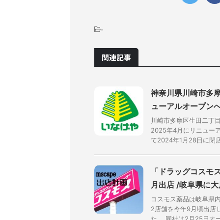
-
関連記事
神奈川県川崎市多摩
ューアルオープン
川崎市多摩区生田二丁
2025年4月にリニュ
て2024年1月28日に閉店
「ドラッグコスモス
月出店 /岐阜県に
コスモス薬品は岐阜県
2店舗を今年9月頃出店
た。 同社は2月25日オー