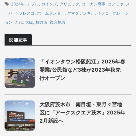
-
2024年
,
アプロ
,
カインズ
,
クリニック
,
コーナン商事
,
コノミヤ
,
ス
ーパー
,
フレスコ
,
ホームセンター
,
ヤマダデンキ
,
ライフコーポレーシ
ョン
,
万代
,
大阪
,
枚方市
,
複合施設
関連記事
「イオンタウン松阪船江」2025年春
開業/公民館など3棟が2023年秋先
行オープン
大阪府茨木市 南目垣・東野々宮地
区に「アークスクエア茨木」2025年
2月新設へ