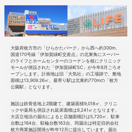
大阪府枚方市の「ひらかたパーク」から西へ約300m、
国道170号線「伊加賀緑町交差点」の北東角にスーパー
のライフとホームセンターのコーナンを核にクリニック
モールが併設された「伊加賀緑町SC」が今年8月ごろオ
ープンします。計画地は旧「大気社」の工場跡で、敷地
面積は13,909.26㎡。最寄り駅は北東約770mの「枚方
公園駅」となります。
施設は鉄骨造地上2階建て、建築面積9,018㎡、クリニ
ックや薬局も併設され延床面積は9,241㎡となります。
大店立地法の届出によると店舗面積計は5,720㎡、駐車
台数は164台、駐輪台数163台、同届出は特定目的会社
枚方商業施設開発が昨年12月に提出しています。届出