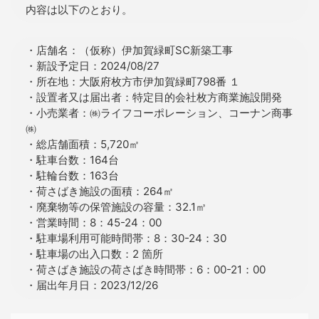
内容は以下のとおり。
・店舗名：（仮称）伊加賀緑町SC新築工事
・新設予定日：2024/08/27
・所在地：大阪府枚方市伊加賀緑町798番 １
・設置者又は届出者：特定目的会社枚方商業施設開発
・小売業者：㈱ライフコーポレーション、コーナン商事
㈱
・総店舗面積：5,720㎡
・駐車台数：164台
・駐輪台数：163台
・荷さばき施設の面積：264㎡
・廃棄物等の保管施設の容量：32.1㎥
・営業時間：8：45-24：00
・駐車場利用可能時間帯：8：30-24：30
・駐車場の出入口数：2 箇所
・荷さばき施設の荷さばき時間帯：6：00-21：00
・届出年月日：2023/12/26