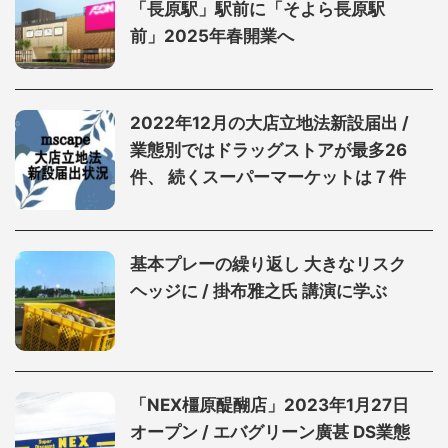
「長原駅」駅前に「そよら長原駅
前」2025年春開業へ
2022年12月の大店立地法新設届出 /
業態別ではドラッグストアが最多26
件、 続くスーパーマーケットは７件
基本プレーの繰り返し 大きなリスク
ヘッジに / 掛布雅之氏 講演に学ぶ
「NEX橿原醍醐店」2023年1月27日
オープン / エバグリーン廣甚 DS業態