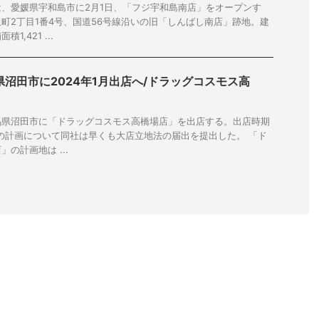
、愛媛県宇和島市に2月1日、「フジ宇和島南店」をオープンす
町2丁目1番4号、国道56号線沿いの旧「しんばし南店」跡地。建
,421 ...
県沼田市に2024年1月出店へ/ドラッグコスモス高
馬県沼田市に「ドラッグコスモス高橋場店」を出店する。出店時期
年先の計画について同社は早くも大店立地法の届出を提出した。 「ド
の計画地は ...