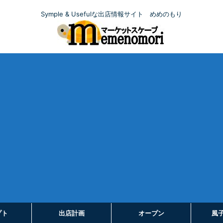
Symple & Usefulな出店情報サイト めめのもり
プト
出店計画
オープン
風