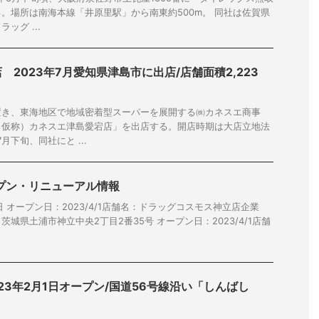
。場所は南海本線「井原里駅」から南東約500m。 同社は佐賀県
ッグ ...
2023年7月愛知県津島市に出店/店舗面積2,223
置き、東海地区で地域密着型スーパーを展開する㈱カネスエ商事
（仮称）カネスエ津島愛宕店」を出店する。開店時期は大店立地法
月下旬、同社にと ...
ープン・リニューアル情報
0日 オープン日：2023/4/1店舗名：ドラッグコスモス神立店企業
城県土浦市神立中央2丁目2番35号 オープン日：2023/4/1店舗
23年2月1日オープン/国道56号線沿い「しんばし