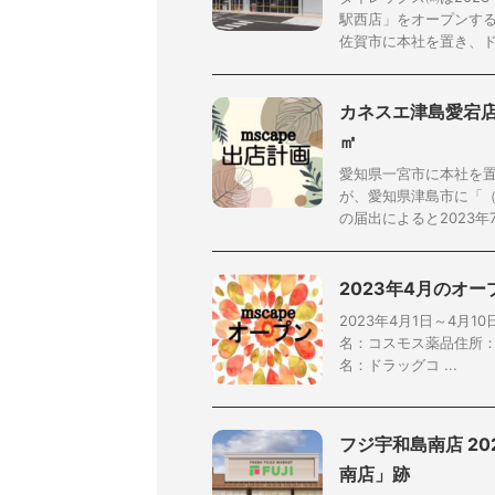
駅西店」をオープンする
佐賀市に本社を置き、ドラ
カネスエ津島愛宕店 
㎡
愛知県一宮市に本社を
が、愛知県津島市に「
の届出によると2023年7
2023年4月のオ
2023年4月1日～4月1
名：コスモス薬品住所：茨
名：ドラッグコ ...
フジ宇和島南店 20
南店」跡