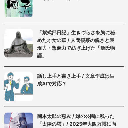
「紫式部日記」生きづらさを胸に秘
めた才女の華 / 人間観察の鋭さと表
現力・想像力で紡ぎ上げた「源氏物
語」
話し上手と書き上手 / 文章作成は生
成AIで対応？
岡本太郎の恵み / 緑の公園に残った
「太陽の塔」/ 2025年大阪万博に向