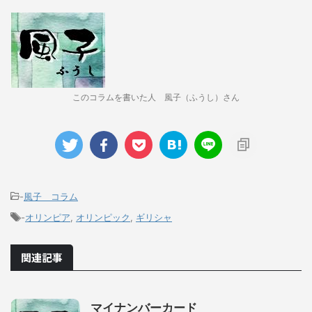
このコラムを書いた人 風子（ふうし）さん
-
風子 コラム
-
オリンピア
,
オリンピック
,
ギリシャ
関連記事
マイナンバーカード