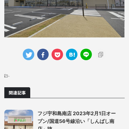
-
関連記事
フジ宇和島南店 2023年2月1日オー
プン/国道56号線沿い「しんばし南
店」跡