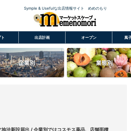
Symple & Usefulな出店情報サイト めめのもり
プト
出店計画
オープン
風
企業別
業態別
店立地法新設届出 / 企業別ではコスモス薬品、店舗面積