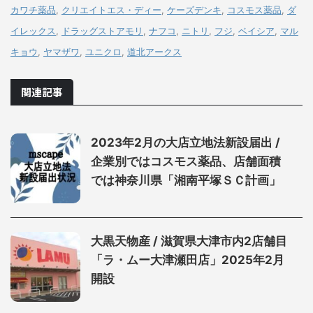
カワチ薬品
,
クリエイトエス・ディー
,
ケーズデンキ
,
コスモス薬品
,
ダ
イレックス
,
ドラッグストアモリ
,
ナフコ
,
ニトリ
,
フジ
,
ベイシア
,
マル
キョウ
,
ヤマザワ
,
ユニクロ
,
道北アークス
関連記事
2023年2月の大店立地法新設届出 /
企業別ではコスモス薬品、店舗面積
では神奈川県「湘南平塚ＳＣ計画」
大黒天物産 / 滋賀県大津市内2店舗目
「ラ・ムー大津瀬田店」2025年2月
開設