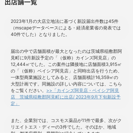
出店舗一覧
2023年1月の大店立地法に基づく新設届出件数は45件
（mscapeデータベースによる・経済産業省の発表では
40件でした）となりました。
届出の中で店舗面積が最大となったのは茨城県稲敷郡阿
見町に9月新設予定の「（仮称）カインズ阿見店」の
12,444㎡でした。この案件は隣接地に店舗面積3,915㎡
の「（仮称）ベイシア阿見店」と同時出店を行うため、
一体型商業施設としてみると、店舗面積計16,359㎡の
大型計画です。同施設の詳しい内容については、こちら
をご覧ください。
>>「カインズ阿見店・ベイシア阿見
店 茨城県稲敷郡阿見町に出店/ 2023年9月下旬新設予
定」
また、企業別では、コスモス薬品が11件で最多、次がク
リエイトエス・ディーの3件でした。そのほか、地域