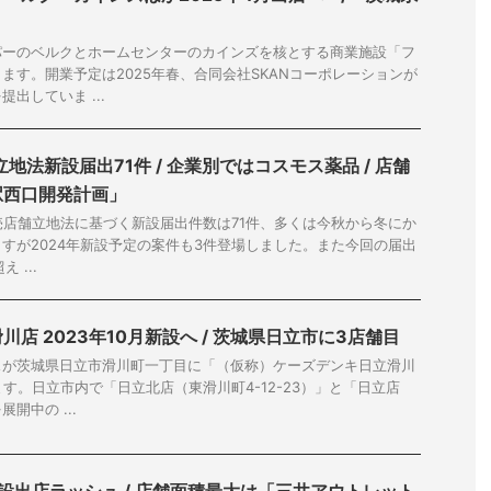
パーのベルクとホームセンターのカインズを核とする商業施設「フ
ます。開業予定は2025年春、合同会社SKANコーポレーションが
出していま ...
立地法新設届出71件 / 企業別ではコスモス薬品 / 店舗
駅西口開発計画」
小売店舗立地法に基づく新設届出件数は71件、多くは今秋から冬にか
すが2024年新設予定の案件も3件登場しました。また今回の届出
 ...
店 2023年10月新設へ / 茨城県日立市に3店舗目
スが茨城県日立市滑川町一丁目に「（仮称）ケーズデンキ日立滑川
ます。日立市内で「日立北店（東滑川町4-12-23）」と「日立店
開中の ...