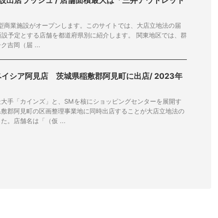
施設出店ラッシュ / 店舗面積最大は「三井アウトレット
大型商業施設がオープンします。このサイトでは、大店立地法の届
を新設予定とする店舗を都道府県別に紹介します。 関東地区では、群
吉岡（届 ...
イシア阿見店 茨城県稲敷郡阿見町に出店/ 2023年
最大手「カインズ」と、SMを核にショッピングセンターを展開す
県敷郡阿見町の区画整理事業地に同時出店することが大店立地法の
。店舗名は「（仮 ...