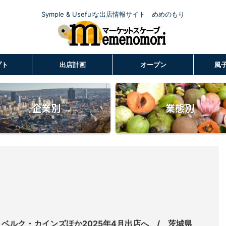
Symple & Usefulな出店情報サイト めめのもり
プト
出店計画
オープン
風
企業別
業態別
ベルク・カインズほか2025年4月出店へ / 茨城県