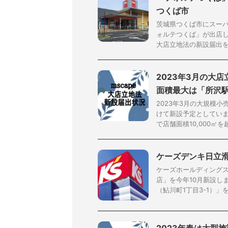
つくば市
茨城県つくば市にスー
ォルテつくば」が出店し
大店立地法の新設届出を提
2023年3月の大店
面積最大は「所沢
2023年3月の大規模
けて新設予定としていま
で店舗面積10,000㎡を超え
ケーズデンキ日立滑川
ケーズホールディング
店」を今年10月新設し
（鮎川町1丁目3-1）」を展