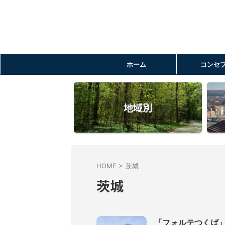
ホーム
コンセ
地域別
HOME
>
茨城
茨城
「フォルテつくば」