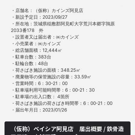
・店舗名：（仮称）カインズ阿見店
・新設予定日：2023/09/27
・所在地：茨城県稲敷郡阿見町大字荒川本郷字鶉原
2033番178 外
・設置者又は届出者：㈱カインズ
・小売業者：㈱カインズ
・総店舗面積：12,444㎡
・駐車台数：383台
・駐輪台数：48台
・荷さばき施設の面積：348.25㎡
・廃棄物等の保管施設の容量：33.59㎥
・営業時間：6：30-21：00
・駐車場利用可能時間帯：6：00-21：30
・駐車場の出入口数： 4箇所
・荷さばき施設の荷さばき時間帯：6：00-21：00
・届出年月日：2023/01/26
（仮称）ベイシア阿見店 届出概要 / 鉄骨造