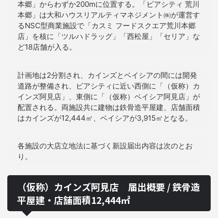
本郷」からわずか200mに位置する。「ピアシティ 荒川
本郷」は大和ハウスリアルティマネジメント㈱が運営す
るNSC型商業施設で「カスミ フードスクエア荒川本郷
店」を核に「ツルハドラッグ」「西松屋」「セリア」な
ど18店舗が入る。
計画地は2分割され、カインズとベイシアの間には開発
道路が整備され、ビアシティに近い西側に「（仮称）カ
インズ阿見店」、東側に「（仮称）ベイシア阿見店」が
配置される。両施設共に建物は鉄骨造平屋建、店舗面積
はカインズが12,444㎡、ベイシアが3,915㎡となる。
各施設の大店立地法に基づく新設届出内容は次のとお
り。
（仮称）カインズ阿見店 届出概要 / 鉄骨造
平屋建・店舗面積12,444㎡