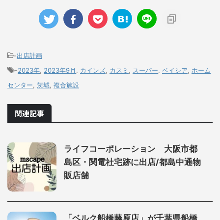
-
出店計画
-
2023年
,
2023年9月
,
カインズ
,
カスミ
,
スーパー
,
ベイシア
,
ホーム
センター
,
茨城
,
複合施設
関連記事
ライフコーポレーション 大阪市都
島区・関電社宅跡に出店/都島中通物
販店舗
「ベルク船橋藤原店」が千葉県船橋