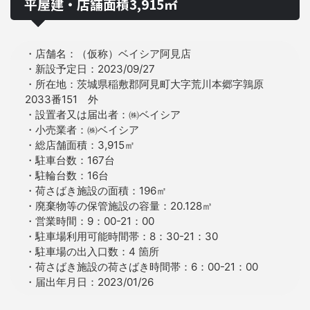
平屋建・店舗面積3,915㎡
・店舗名：（仮称）ベイシア阿見店
・新設予定日：2023/09/27
・所在地：茨城県稲敷郡阿見町大字荒川本郷字鶉原
2033番151 外
・設置者又は届出者：㈱ベイシア
・小売業者：㈱ベイシア
・総店舗面積：3,915㎡
・駐車台数：167台
・駐輪台数：16台
・荷さばき施設の面積：196㎡
・廃棄物等の保管施設の容量：20.128㎥
・営業時間：9：00-21：00
・駐車場利用可能時間帯：8：30-21：30
・駐車場の出入口数：4 箇所
・荷さばき施設の荷さばき時間帯：6：00-21：00
・届出年月日：2023/01/26