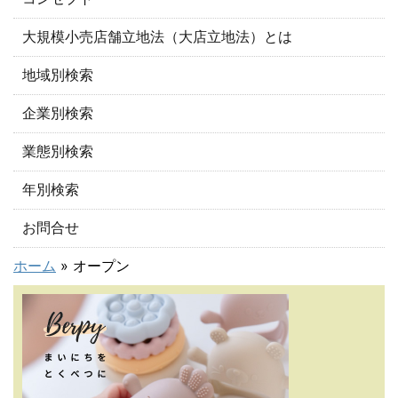
大規模小売店舗立地法（大店立地法）とは
地域別検索
企業別検索
業態別検索
年別検索
お問合せ
ホーム
»
オープン