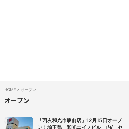
HOME
>
オープン
オープン
「⻄友和光市駅前店」12月15日オープ
ン！埼玉県「和光エイノビル」内/ セ