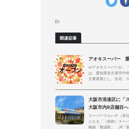
-
関連記事
アオキスーパー 
㈱アオキスーパーが、「
は、愛知県名古屋市中村
主要業務とし、生花、ガー
大阪市浪速区に「ス
大阪市内9店舗目へ
スーパーマルハチ（本
となる「（仮称）スーパ
橋線「難波駅」、JR「難波