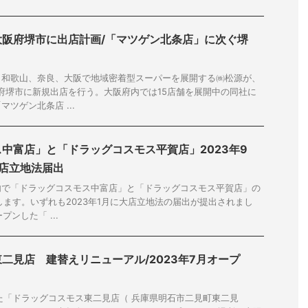
大阪府堺市に出店計画/「マツゲン北条店」に次ぐ堺
、和歌山、奈良、大阪で地域密着型スーパーを展開する㈱松源が、
阪府堺市に新規出店を行う。大阪府内では15店舗を展開中の同社に
ツゲン北条店 ...
中富店」と「ドラッグコスモス平賀店」2023年9
大店立地法届出
内で「ドラッグコスモス中富店」と「ドラッグコスモス平賀店」の
します。いずれも2023年1月に大店立地法の届出が提出されまし
プンした「 ...
二見店 建替えリニューアル/2023年7月オープ
た「ドラッグコスモス東二見店（ 兵庫県明石市二見町東二見