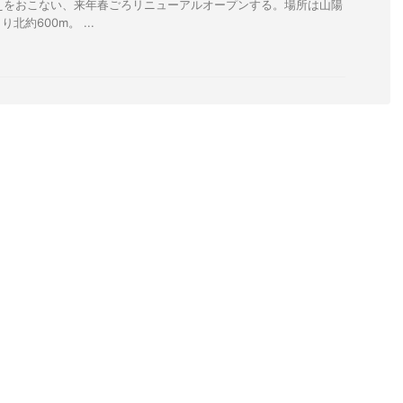
替えをおこない、来年春ごろリニューアルオープンする。場所は山陽
約600m。 ...