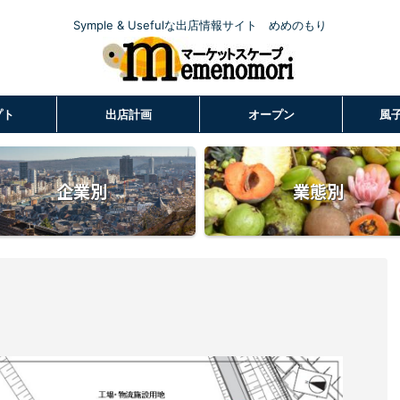
Symple & Usefulな出店情報サイト めめのもり
プト
出店計画
オープン
風
企業別
業態別